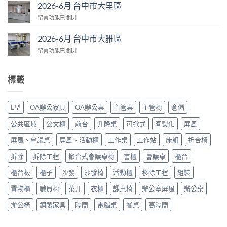
6
市
2026-6月 台中市大里區
中
月
大
在
留言功能已關閉
台
里
〈2026-
中
區〉
6
市
2026-6月 台中市大雅區
中
月
大
在
留言功能已關閉
台
里
〈2026-
中
區〉
6
市
中
月
大
標籤
台
里
中
區〉
市
中
L型
OA辦公家具
OA辦公桌
主管桌
主管椅
倉儲
大
雅
公共區域
公文櫃
前台
升降桌
可掀式
客製化
屏風
區〉
中
屏風、會議桌
屏風、活動櫃
工作桌
工作站
床組
折合椅
拆除
拆除工程
掀合式會議桌椅
書櫃
會議桌
櫃台
櫃台板
櫃子
沙發
沙發椅
活動櫃
移除工程
組裝
置物櫃
職員椅
茶几
衣櫃
課桌椅
辦公室屏風
辦公桌
辦公椅
鋼製家具
隔間
電腦桌
餐桌
高隔間