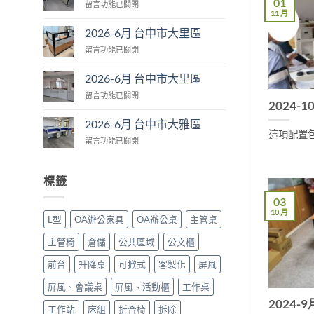
01
在
留言功能已關閉
台
11 月
〈2026-
中
6
市
2026-6月 台中市大里區
月
大
在
留言功能已關閉
台
肚
〈2026-
中
區〉
6
市
2026-6月 台中市大里區
中
月
大
在
留言功能已關閉
台
里
2024-
〈2026-
中
區〉
6
市
2026-6月 台中市大雅區
中
月
大
這項配置包含
在
留言功能已關閉
台
里
〈2026-
中
區〉
6
市
中
月
大
標籤
台
里
03
中
區〉
市
10 月
中
L型
OA辦公家具
OA辦公桌
主管桌
大
雅
主管椅
倉儲
公共區域
公文櫃
區〉
中
前台
升降桌
可掀式
客製化
屏風
屏風、會議桌
屏風、活動櫃
工作桌
2024-
工作站
床組
折合椅
拆除