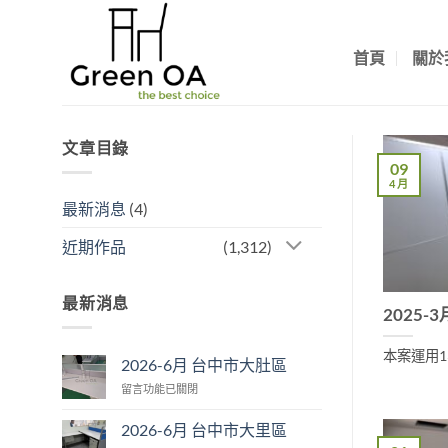
Skip
to
首頁
關於
content
文章目錄
09
4 月
最新消息
(4)
近期作品
(1,312)
最新消息
2025-
本案運用13
2026-6月 台中市大肚區
在
留言功能已關閉
〈2026-
6
2026-6月 台中市大里區
月