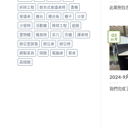
拆除工程
掀合式會議桌椅
書櫃
此案例包含
會議桌
櫃台
櫃台板
櫃子
沙發
沙發椅
活動櫃
移除工程
組裝
03
置物櫃
職員椅
茶几
衣櫃
課桌椅
10 月
辦公室屏風
辦公桌
辦公椅
鋼製家具
隔間
電腦桌
餐桌
高隔間
2024-
我們完成了