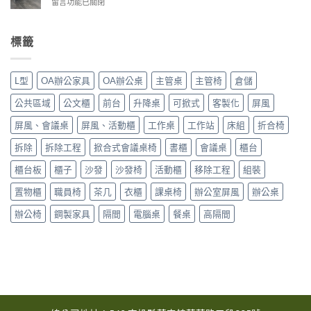
在
留言功能已關閉
台
里
〈2026-
中
區〉
6
市
中
月
大
標籤
台
里
中
區〉
市
中
L型
OA辦公家具
OA辦公桌
主管桌
主管椅
倉儲
大
雅
公共區域
公文櫃
前台
升降桌
可掀式
客製化
屏風
區〉
中
屏風、會議桌
屏風、活動櫃
工作桌
工作站
床組
折合椅
拆除
拆除工程
掀合式會議桌椅
書櫃
會議桌
櫃台
櫃台板
櫃子
沙發
沙發椅
活動櫃
移除工程
組裝
置物櫃
職員椅
茶几
衣櫃
課桌椅
辦公室屏風
辦公桌
辦公椅
鋼製家具
隔間
電腦桌
餐桌
高隔間