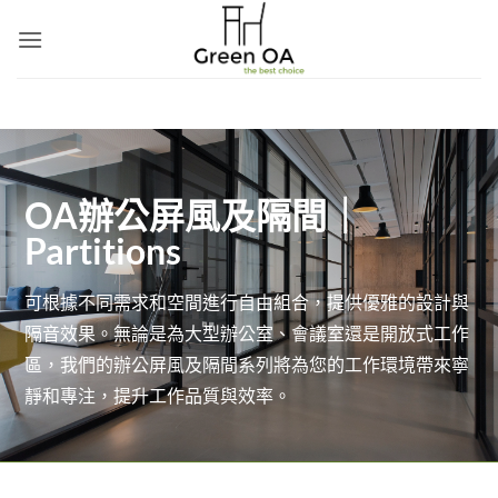
Skip
to
content
OA辦公屏風及隔間｜
Partitions
可根據不同需求和空間進行自由組合，提供優雅的設計與
隔音效果。無論是為大型辦公室、會議室還是開放式工作
區，我們的辦公屏風及隔間系列將為您的工作環境帶來寧
靜和專注，提升工作品質與效率。