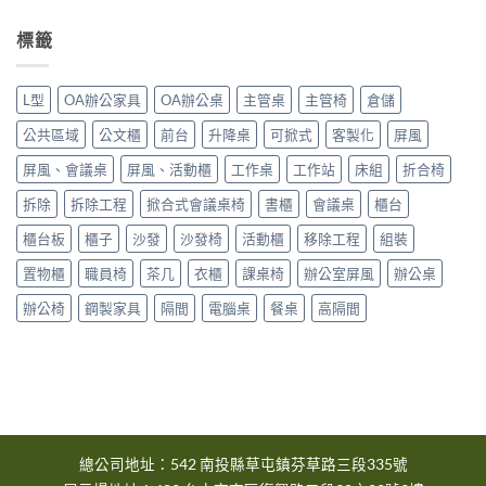
區〉
6
市
中
月
大
標籤
台
里
中
區〉
市
中
L型
OA辦公家具
OA辦公桌
主管桌
主管椅
倉儲
大
雅
公共區域
公文櫃
前台
升降桌
可掀式
客製化
屏風
區〉
中
屏風、會議桌
屏風、活動櫃
工作桌
工作站
床組
折合椅
拆除
拆除工程
掀合式會議桌椅
書櫃
會議桌
櫃台
櫃台板
櫃子
沙發
沙發椅
活動櫃
移除工程
組裝
置物櫃
職員椅
茶几
衣櫃
課桌椅
辦公室屏風
辦公桌
辦公椅
鋼製家具
隔間
電腦桌
餐桌
高隔間
總公司地址：542 南投縣草屯鎮芬草路三段335號