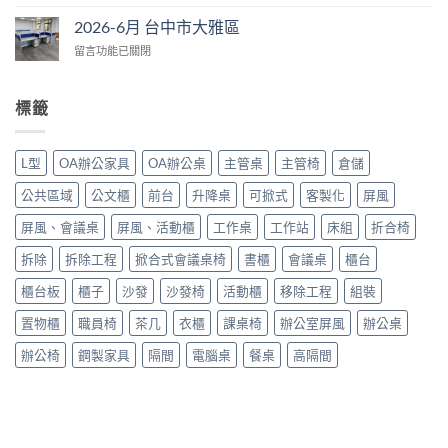
〈2026-
中
區〉
6
市
2026-6月 台中市大雅區
中
月
大
在
留言功能已關閉
台
里
〈2026-
中
區〉
6
市
中
月
大
標籤
台
里
中
區〉
市
中
L型
OA辦公家具
OA辦公桌
主管桌
主管椅
倉儲
大
雅
公共區域
公文櫃
前台
升降桌
可掀式
客製化
屏風
區〉
中
屏風、會議桌
屏風、活動櫃
工作桌
工作站
床組
折合椅
拆除
拆除工程
掀合式會議桌椅
書櫃
會議桌
櫃台
櫃台板
櫃子
沙發
沙發椅
活動櫃
移除工程
組裝
置物櫃
職員椅
茶几
衣櫃
課桌椅
辦公室屏風
辦公桌
辦公椅
鋼製家具
隔間
電腦桌
餐桌
高隔間