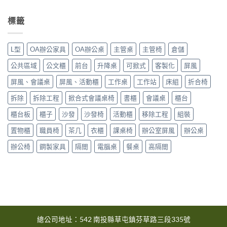
中
區〉
6
市
中
月
大
標籤
台
里
中
區〉
市
中
L型
OA辦公家具
OA辦公桌
主管桌
主管椅
倉儲
大
雅
公共區域
公文櫃
前台
升降桌
可掀式
客製化
屏風
區〉
中
屏風、會議桌
屏風、活動櫃
工作桌
工作站
床組
折合椅
拆除
拆除工程
掀合式會議桌椅
書櫃
會議桌
櫃台
櫃台板
櫃子
沙發
沙發椅
活動櫃
移除工程
組裝
置物櫃
職員椅
茶几
衣櫃
課桌椅
辦公室屏風
辦公桌
辦公椅
鋼製家具
隔間
電腦桌
餐桌
高隔間
總公司地址：542 南投縣草屯鎮芬草路三段335號