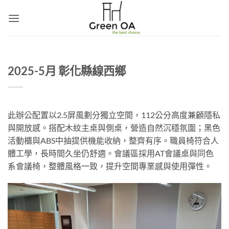
Skip
to
content
2025-5月 彰化縣線西鄉
此辦公配置以2.5屏風劃分獨立空間，112公分高度兼顧隱私
與開放感。搭配木紋主桌與側桌，營造自然沉穩氛圍；黑色
活動櫃與ABS中抽提供機能收納，整齊有序。職員椅符合人
體工學，長時間久坐仍舒適。會議區採用AT會議桌與同色
系會議椅，整體風格一致，提升空間專業感與使用彈性。