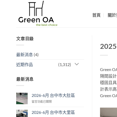
Skip
to
首頁
關於
content
文章目錄
202
最新消息
(4)
近期作品
(1,312)
Gree
隔間設計
最新消息
穩固且具
計表示高
2026-6月 台中市大肚區
Gree
在
留言功能已關閉
〈2026-
6
2026-6月 台中市大里區
月