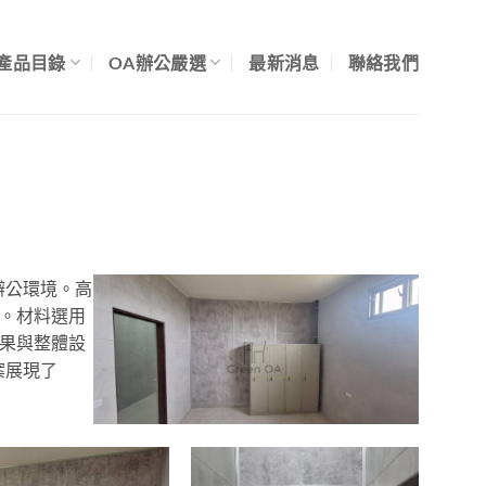
產品目錄
OA辦公嚴選
最新消息
聯絡我們
辦公環境。高
。材料選用
果與整體設
案展現了