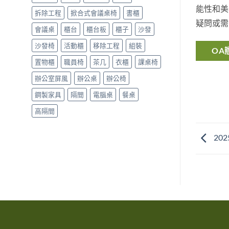
能性和美
拆除工程
掀合式會議桌椅
書櫃
疑問或需
會議桌
櫃台
櫃台板
櫃子
沙發
沙發椅
活動櫃
移除工程
組裝
OA
置物櫃
職員椅
茶几
衣櫃
課桌椅
辦公室屏風
辦公桌
辦公椅
鋼製家具
隔間
電腦桌
餐桌
高隔間
20