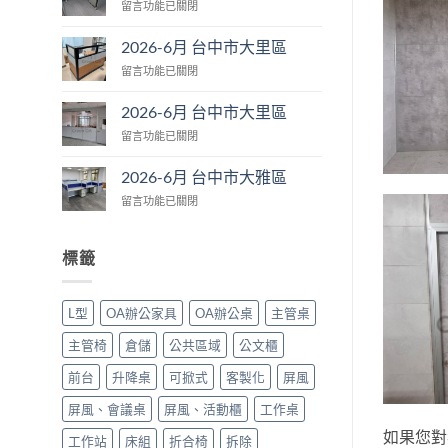
在
留言功能已關閉
台
〈2026-
中
6
市
2026-6月 台中市大里區
月
大
在
留言功能已關閉
台
肚
〈2026-
中
區〉
6
市
2026-6月 台中市大里區
中
月
大
在
留言功能已關閉
台
里
〈2026-
中
區〉
6
市
2026-6月 台中市大雅區
中
月
大
在
留言功能已關閉
台
里
〈2026-
中
區〉
6
市
中
月
大
標籤
台
里
中
區〉
市
中
L型
OA辦公家具
OA辦公桌
主管桌
大
雅
主管椅
倉儲
公共區域
公文櫃
區〉
中
前台
升降桌
可掀式
客製化
屏風
屏風、會議桌
屏風、活動櫃
工作桌
如果您對
工作站
床組
折合椅
拆除