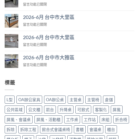
在
留言功能已關閉
台
〈2026-
中
6
市
2026-6月 台中市大里區
月
大
在
留言功能已關閉
台
肚
〈2026-
中
區〉
6
市
2026-6月 台中市大里區
中
月
大
在
留言功能已關閉
台
里
〈2026-
中
區〉
6
市
2026-6月 台中市大雅區
中
月
大
在
留言功能已關閉
台
里
〈2026-
中
區〉
6
市
中
月
大
標籤
台
里
中
區〉
市
中
L型
OA辦公家具
OA辦公桌
主管桌
主管椅
倉儲
大
雅
公共區域
公文櫃
前台
升降桌
可掀式
客製化
屏風
區〉
中
屏風、會議桌
屏風、活動櫃
工作桌
工作站
床組
折合椅
拆除
拆除工程
掀合式會議桌椅
書櫃
會議桌
櫃台