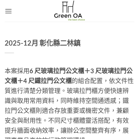
Skip
to
content
2025-12月 彰化縣二林鎮
本案採用
6 尺玻璃拉門公文櫃＋3 尺玻璃拉門公
文櫃＋4 尺鐵拉門公文櫃
的組合配置，依文件性
質進行清楚分類管理。玻璃拉門櫃方便快速辨
識與取用常用資料，同時維持空間通透感；鐵
拉門公文櫃則適合存放重要或機密文件，兼顧
安全與耐用性。不同尺寸櫃體靈活搭配，有效
提升牆面收納效率，讓辦公空間整齊有序，展