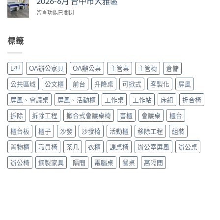
2026-6月 台中市大雅區
月
大
在
留言功能已關閉
台
里
〈2026-
中
區〉
6
市
中
月
大
標籤
台
里
中
區〉
市
中
L型
OA辦公家具
OA辦公桌
主管桌
主管椅
倉儲
大
雅
公共區域
公文櫃
前台
升降桌
可掀式
客製化
屏風
區〉
中
屏風、會議桌
屏風、活動櫃
工作桌
工作站
床組
折合椅
拆除
拆除工程
掀合式會議桌椅
書櫃
會議桌
櫃台
櫃台板
櫃子
沙發
沙發椅
活動櫃
移除工程
組裝
置物櫃
職員椅
茶几
衣櫃
課桌椅
辦公室屏風
辦公桌
辦公椅
鋼製家具
隔間
電腦桌
餐桌
高隔間