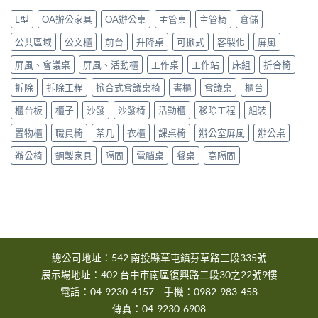
區〉
市
中
L型
OA辦公家具
OA辦公桌
主管桌
主管椅
倉儲
大
雅
公共區域
公文櫃
前台
升降桌
可掀式
客製化
屏風
區〉
中
屏風、會議桌
屏風、活動櫃
工作桌
工作站
床組
折合椅
拆除
拆除工程
掀合式會議桌椅
書櫃
會議桌
櫃台
櫃台板
櫃子
沙發
沙發椅
活動櫃
移除工程
組裝
置物櫃
職員椅
茶几
衣櫃
課桌椅
辦公室屏風
辦公桌
辦公椅
鋼製家具
隔間
電腦桌
餐桌
高隔間
總公司地址：542 南投縣草屯鎮芬草路三段335號
展示場地址：402 台中市南區復興路二段30之22號9樓
電話：04-9230-4157 手機：0982-983-458
傳真：04-9230-6908