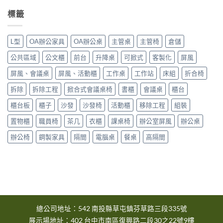
6
市
中
月
大
標籤
台
里
中
區〉
市
中
L型
OA辦公家具
OA辦公桌
主管桌
主管椅
倉儲
大
雅
公共區域
公文櫃
前台
升降桌
可掀式
客製化
屏風
區〉
中
屏風、會議桌
屏風、活動櫃
工作桌
工作站
床組
折合椅
拆除
拆除工程
掀合式會議桌椅
書櫃
會議桌
櫃台
櫃台板
櫃子
沙發
沙發椅
活動櫃
移除工程
組裝
置物櫃
職員椅
茶几
衣櫃
課桌椅
辦公室屏風
辦公桌
辦公椅
鋼製家具
隔間
電腦桌
餐桌
高隔間
總公司地址：542 南投縣草屯鎮芬草路三段335號
展示場地址：402 台中市南區復興路二段30之22號9樓