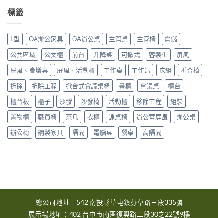
6
市
中
月
大
標籤
台
里
中
區〉
市
中
L型
OA辦公家具
OA辦公桌
主管桌
主管椅
倉儲
大
雅
公共區域
公文櫃
前台
升降桌
可掀式
客製化
屏風
區〉
中
屏風、會議桌
屏風、活動櫃
工作桌
工作站
床組
折合椅
拆除
拆除工程
掀合式會議桌椅
書櫃
會議桌
櫃台
櫃台板
櫃子
沙發
沙發椅
活動櫃
移除工程
組裝
置物櫃
職員椅
茶几
衣櫃
課桌椅
辦公室屏風
辦公桌
辦公椅
鋼製家具
隔間
電腦桌
餐桌
高隔間
總公司地址：542 南投縣草屯鎮芬草路三段335號
展示場地址：402 台中市南區復興路二段30之22號9樓