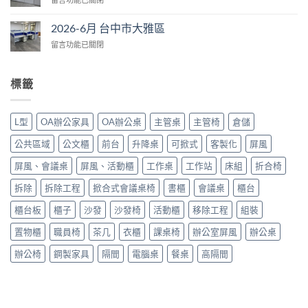
台
里
〈2026-
中
區〉
6
市
2026-6月 台中市大雅區
中
月
大
在
留言功能已關閉
台
里
〈2026-
中
區〉
6
市
中
月
大
標籤
台
里
中
區〉
市
中
L型
OA辦公家具
OA辦公桌
主管桌
主管椅
倉儲
大
雅
公共區域
公文櫃
前台
升降桌
可掀式
客製化
屏風
區〉
中
屏風、會議桌
屏風、活動櫃
工作桌
工作站
床組
折合椅
拆除
拆除工程
掀合式會議桌椅
書櫃
會議桌
櫃台
櫃台板
櫃子
沙發
沙發椅
活動櫃
移除工程
組裝
置物櫃
職員椅
茶几
衣櫃
課桌椅
辦公室屏風
辦公桌
辦公椅
鋼製家具
隔間
電腦桌
餐桌
高隔間