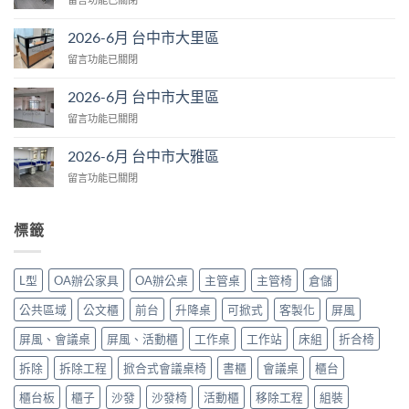
台
〈2026-
中
6
市
2026-6月 台中市大里區
月
大
在
留言功能已關閉
台
肚
〈2026-
中
區〉
6
市
2026-6月 台中市大里區
中
月
大
在
留言功能已關閉
台
里
〈2026-
中
區〉
6
市
2026-6月 台中市大雅區
中
月
大
在
留言功能已關閉
台
里
〈2026-
中
區〉
6
市
中
月
大
標籤
台
里
中
區〉
市
中
L型
OA辦公家具
OA辦公桌
主管桌
主管椅
倉儲
大
雅
公共區域
公文櫃
前台
升降桌
可掀式
客製化
屏風
區〉
中
屏風、會議桌
屏風、活動櫃
工作桌
工作站
床組
折合椅
拆除
拆除工程
掀合式會議桌椅
書櫃
會議桌
櫃台
櫃台板
櫃子
沙發
沙發椅
活動櫃
移除工程
組裝