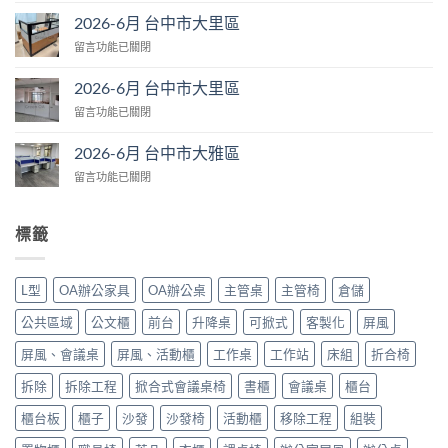
中
6
市
2026-6月 台中市大里區
月
大
在
留言功能已關閉
台
肚
〈2026-
中
區〉
6
市
2026-6月 台中市大里區
中
月
大
在
留言功能已關閉
台
里
〈2026-
中
區〉
6
市
2026-6月 台中市大雅區
中
月
大
在
留言功能已關閉
台
里
〈2026-
中
區〉
6
市
中
月
大
標籤
台
里
中
區〉
市
中
L型
OA辦公家具
OA辦公桌
主管桌
主管椅
倉儲
大
雅
公共區域
公文櫃
前台
升降桌
可掀式
客製化
屏風
區〉
中
屏風、會議桌
屏風、活動櫃
工作桌
工作站
床組
折合椅
拆除
拆除工程
掀合式會議桌椅
書櫃
會議桌
櫃台
櫃台板
櫃子
沙發
沙發椅
活動櫃
移除工程
組裝