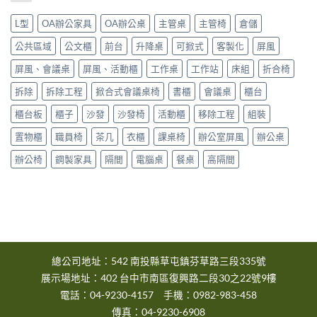
中
區〉
市
中
L型
OA辦公家具
OA辦公桌
主管桌
主管椅
倉儲
大
雅
公共區域
公文櫃
前台
升降桌
可掀式
客製化
屏風
區〉
中
屏風、會議桌
屏風、活動櫃
工作桌
工作站
床組
折合椅
拆除
拆除工程
掀合式會議桌椅
書櫃
會議桌
櫃台
櫃台板
櫃子
沙發
沙發椅
活動櫃
移除工程
組裝
置物櫃
職員椅
茶几
衣櫃
課桌椅
辦公室屏風
辦公桌
辦公椅
鋼製家具
隔間
電腦桌
餐桌
高隔間
總公司地址：542 南投縣草屯鎮芬草路三段335號
展示場地址：402 台中市南區復興路二段30之22號9樓
電話：04-9230-4157 手機：0982-983-458
傳真：04-9230-6908