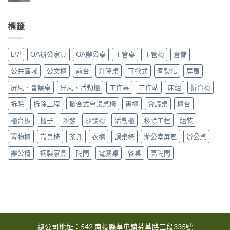
〈2026-
中
區〉
6
市
中
月
大
標籤
台
里
中
區〉
市
中
L型
OA辦公家具
OA辦公桌
主管桌
主管椅
倉儲
大
雅
公共區域
公文櫃
前台
升降桌
可掀式
客製化
屏風
區〉
中
屏風、會議桌
屏風、活動櫃
工作桌
工作站
床組
折合椅
拆除
拆除工程
掀合式會議桌椅
書櫃
會議桌
櫃台
櫃台板
櫃子
沙發
沙發椅
活動櫃
移除工程
組裝
置物櫃
職員椅
茶几
衣櫃
課桌椅
辦公室屏風
辦公桌
辦公椅
鋼製家具
隔間
電腦桌
餐桌
高隔間
總公司地址：542 南投縣草屯鎮芬草路三段335號