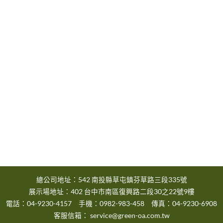
總公司地址：542 南投縣草屯鎮芬草路三段335號
展示場地址：402 台中市南區復興路二段30之22號9樓
電話：04-9230-4157 手機：0982-983-458 傳真：04-9230-6908
客服信箱：
service@green-oa.com.tw