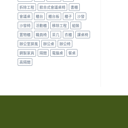
拆除工程
掀合式會議桌椅
書櫃
會議桌
櫃台
櫃台板
櫃子
沙發
沙發椅
活動櫃
移除工程
組裝
置物櫃
職員椅
茶几
衣櫃
課桌椅
辦公室屏風
辦公桌
辦公椅
鋼製家具
隔間
電腦桌
餐桌
高隔間