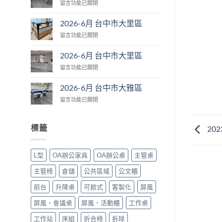
在
留言功能已關閉
台
〈2026-
中
6
市
2026-6月 台中市大里區
月
大
在
留言功能已關閉
台
肚
〈2026-
中
區〉
6
市
2026-6月 台中市大里區
中
月
大
在
留言功能已關閉
台
里
〈2026-
中
區〉
6
市
2026-6月 台中市大雅區
中
月
大
在
留言功能已關閉
台
里
〈2026-
中
區〉
6
市
中
月
大
標籤
20
台
里
中
區〉
市
中
L型
OA辦公家具
OA辦公桌
主管桌
大
雅
主管椅
倉儲
公共區域
公文櫃
區〉
中
前台
升降桌
可掀式
客製化
屏風
屏風、會議桌
屏風、活動櫃
工作桌
工作站
床組
折合椅
拆除