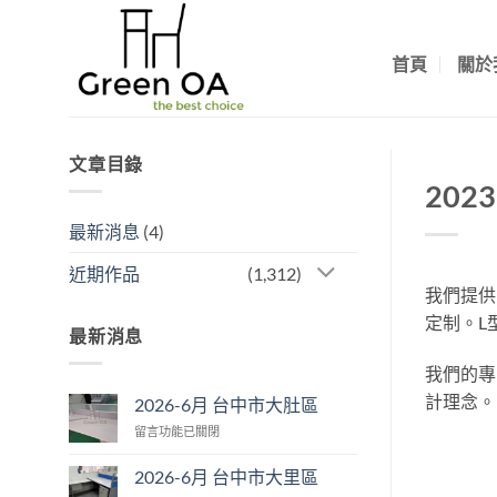
Skip
to
首頁
關於
content
文章目錄
202
最新消息
(4)
近期作品
(1,312)
我們提供
定制。L
最新消息
我們的專
計理念。
2026-6月 台中市大肚區
在
留言功能已關閉
〈2026-
6
2026-6月 台中市大里區
月