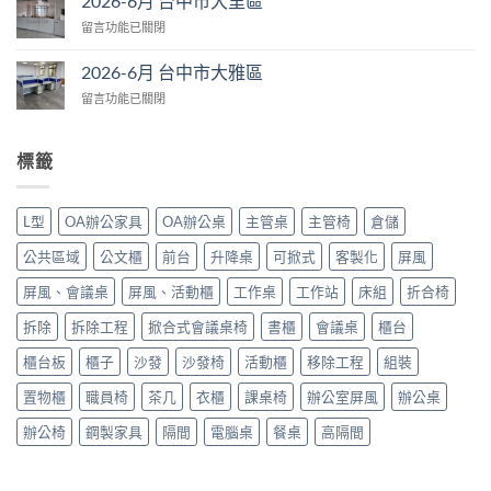
2026-6月 台中市大里區
月
大
在
留言功能已關閉
台
里
〈2026-
中
區〉
6
市
2026-6月 台中市大雅區
中
月
大
在
留言功能已關閉
台
里
〈2026-
中
區〉
6
市
中
月
大
標籤
台
里
中
區〉
市
中
L型
OA辦公家具
OA辦公桌
主管桌
主管椅
倉儲
大
雅
公共區域
公文櫃
前台
升降桌
可掀式
客製化
屏風
區〉
中
屏風、會議桌
屏風、活動櫃
工作桌
工作站
床組
折合椅
拆除
拆除工程
掀合式會議桌椅
書櫃
會議桌
櫃台
櫃台板
櫃子
沙發
沙發椅
活動櫃
移除工程
組裝
置物櫃
職員椅
茶几
衣櫃
課桌椅
辦公室屏風
辦公桌
辦公椅
鋼製家具
隔間
電腦桌
餐桌
高隔間