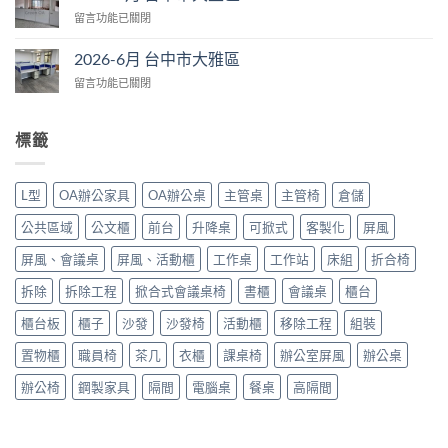
月
大
在
留言功能已關閉
台
里
〈2026-
中
區〉
6
市
2026-6月 台中市大雅區
中
月
大
在
留言功能已關閉
台
里
〈2026-
中
區〉
6
市
中
月
大
標籤
台
里
中
區〉
市
中
L型
OA辦公家具
OA辦公桌
主管桌
主管椅
倉儲
大
雅
公共區域
公文櫃
前台
升降桌
可掀式
客製化
屏風
區〉
中
屏風、會議桌
屏風、活動櫃
工作桌
工作站
床組
折合椅
拆除
拆除工程
掀合式會議桌椅
書櫃
會議桌
櫃台
櫃台板
櫃子
沙發
沙發椅
活動櫃
移除工程
組裝
置物櫃
職員椅
茶几
衣櫃
課桌椅
辦公室屏風
辦公桌
辦公椅
鋼製家具
隔間
電腦桌
餐桌
高隔間