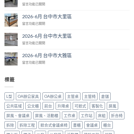
在
留言功能已關閉
台
〈2026-
中
6
市
2026-6月 台中市大里區
月
大
在
留言功能已關閉
台
肚
〈2026-
中
區〉
6
市
2026-6月 台中市大里區
中
月
大
在
留言功能已關閉
台
里
〈2026-
中
區〉
6
市
2026-6月 台中市大雅區
中
月
大
在
留言功能已關閉
台
里
〈2026-
中
區〉
6
市
中
月
大
標籤
台
里
中
區〉
市
中
L型
OA辦公家具
OA辦公桌
主管桌
主管椅
倉儲
大
雅
公共區域
公文櫃
前台
升降桌
可掀式
客製化
屏風
區〉
中
屏風、會議桌
屏風、活動櫃
工作桌
工作站
床組
折合椅
拆除
拆除工程
掀合式會議桌椅
書櫃
會議桌
櫃台