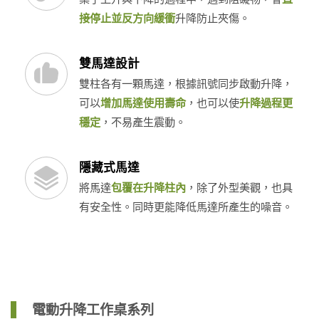
接停止並反方向緩衝
升降防止夾傷。
雙馬達設計
雙柱各有一顆馬達，根據訊號同步啟動升降，
可以
增加馬達使用壽命
，也可以使
升降過程更
穩定
，不易產生震動。
隱藏式馬達
將馬達
包覆在升降柱內
，除了外型美觀，也具
有安全性。同時更能降低馬達所產生的噪音。
電動升降工作桌系列