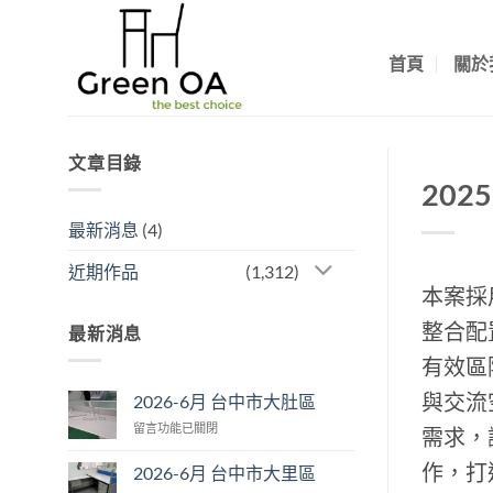
Skip
to
首頁
關於
content
文章目錄
202
最新消息
(4)
近期作品
(1,312)
本案採
整合配
最新消息
有效區
與交流
2026-6月 台中市大肚區
在
留言功能已關閉
需求，
〈2026-
6
作，打
2026-6月 台中市大里區
月