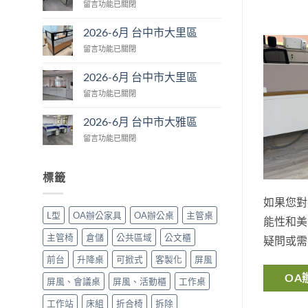
在
留言功能已關閉
台
〈2026-
中
6
市
2026-6月 台中市大里區
月
大
在
留言功能已關閉
台
肚
〈2026-
中
區〉
6
市
2026-6月 台中市大里區
中
月
大
在
留言功能已關閉
台
里
〈2026-
中
區〉
6
市
2026-6月 台中市大雅區
中
月
大
在
留言功能已關閉
台
里
〈2026-
中
區〉
6
市
中
月
大
標籤
台
里
中
區〉
如果您對
市
中
L型
OA辦公家具
OA辦公桌
主管桌
大
能性和美
雅
主管椅
倉儲
公共區域
公文櫃
疑問或需
區〉
中
前台
升降桌
可掀式
客製化
屏風
OA
屏風、會議桌
屏風、活動櫃
工作桌
工作站
床組
折合椅
拆除