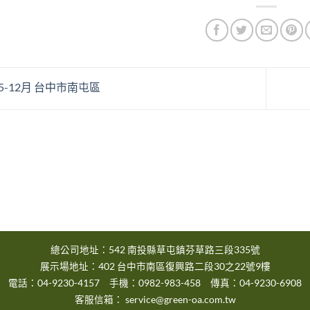
25-12月 台中市南屯區
總公司地址：542 南投縣草屯鎮芬草路三段335號
展示場地址：402 台中市南區復興路二段30之22號9樓
電話：04-9230-4157 手機：0982-983-458 傳真：04-9230-6908
客服信箱：
service@green-oa.com.tw