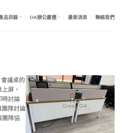
產品目錄
OA辦公嚴選
最新消息
聯絡我們
0 會議桌的
桌上屏，
即時討論
與團隊討論
與團隊協