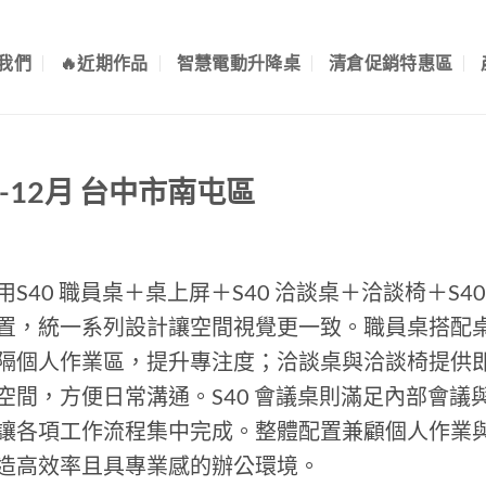
我們
🔥近期作品
智慧電動升降桌
清倉促銷特惠區
5-12月 台中市南屯區
用S40 職員桌＋桌上屏＋S40 洽談桌＋洽談椅＋S4
置，統一系列設計讓空間視覺更一致。職員桌搭配
隔個人作業區，提升專注度；洽談桌與洽談椅提供
空間，方便日常溝通。S40 會議桌則滿足內部會議
讓各項工作流程集中完成。整體配置兼顧個人作業
造高效率且具專業感的辦公環境。