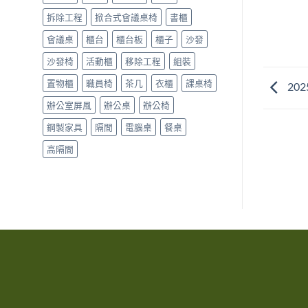
拆除工程
掀合式會議桌椅
書櫃
會議桌
櫃台
櫃台板
櫃子
沙發
沙發椅
活動櫃
移除工程
組裝
置物櫃
職員椅
茶几
衣櫃
課桌椅
20
辦公室屏風
辦公桌
辦公椅
鋼製家具
隔間
電腦桌
餐桌
高隔間