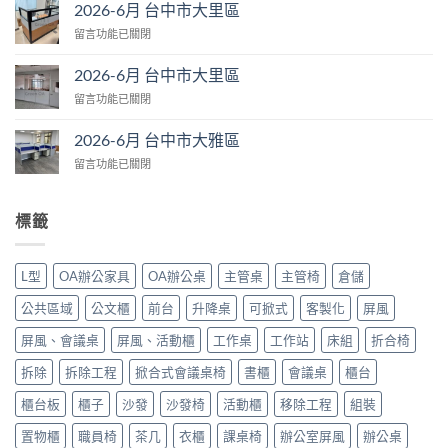
6
市
2026-6月 台中市大里區
月
大
在
留言功能已關閉
台
肚
〈2026-
中
區〉
6
市
2026-6月 台中市大里區
中
月
大
在
留言功能已關閉
台
里
〈2026-
中
區〉
6
市
2026-6月 台中市大雅區
中
月
大
在
留言功能已關閉
台
里
〈2026-
中
區〉
6
市
中
月
大
標籤
台
里
中
區〉
市
中
L型
OA辦公家具
OA辦公桌
主管桌
主管椅
倉儲
大
雅
公共區域
公文櫃
前台
升降桌
可掀式
客製化
屏風
區〉
中
屏風、會議桌
屏風、活動櫃
工作桌
工作站
床組
折合椅
拆除
拆除工程
掀合式會議桌椅
書櫃
會議桌
櫃台
櫃台板
櫃子
沙發
沙發椅
活動櫃
移除工程
組裝
置物櫃
職員椅
茶几
衣櫃
課桌椅
辦公室屏風
辦公桌