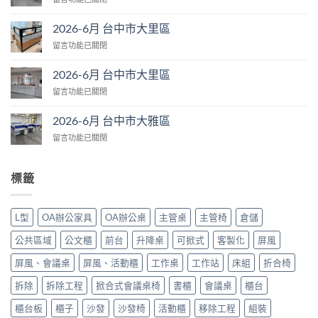
台
〈2026-
中
6
市
2026-6月 台中市大里區
月
大
在
留言功能已關閉
台
肚
〈2026-
中
區〉
6
市
2026-6月 台中市大里區
中
月
大
在
留言功能已關閉
台
里
〈2026-
中
區〉
6
市
2026-6月 台中市大雅區
中
月
大
在
留言功能已關閉
台
里
〈2026-
中
區〉
6
市
中
月
大
標籤
台
里
中
區〉
市
中
L型
OA辦公家具
OA辦公桌
主管桌
主管椅
倉儲
大
雅
公共區域
公文櫃
前台
升降桌
可掀式
客製化
屏風
區〉
中
屏風、會議桌
屏風、活動櫃
工作桌
工作站
床組
折合椅
拆除
拆除工程
掀合式會議桌椅
書櫃
會議桌
櫃台
櫃台板
櫃子
沙發
沙發椅
活動櫃
移除工程
組裝