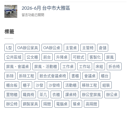
〈2026-
中
區〉
6
市
2026-6月 台中市大雅區
中
月
大
在
留言功能已關閉
台
里
〈2026-
中
區〉
6
市
中
月
大
標籤
台
里
中
區〉
市
中
L型
OA辦公家具
OA辦公桌
主管桌
主管椅
倉儲
大
雅
公共區域
公文櫃
前台
升降桌
可掀式
客製化
屏風
區〉
中
屏風、會議桌
屏風、活動櫃
工作桌
工作站
床組
折合椅
拆除
拆除工程
掀合式會議桌椅
書櫃
會議桌
櫃台
櫃台板
櫃子
沙發
沙發椅
活動櫃
移除工程
組裝
置物櫃
職員椅
茶几
衣櫃
課桌椅
辦公室屏風
辦公桌
辦公椅
鋼製家具
隔間
電腦桌
餐桌
高隔間