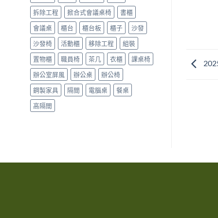
拆除工程
掀合式會議桌椅
書櫃
會議桌
櫃台
櫃台板
櫃子
沙發
沙發椅
活動櫃
移除工程
組裝
置物櫃
職員椅
茶几
衣櫃
課桌椅
20
辦公室屏風
辦公桌
辦公椅
鋼製家具
隔間
電腦桌
餐桌
高隔間