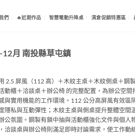
我們
🔥近期作品
智慧電動升降桌
清倉促銷特惠區
5-12月 南投縣草屯鎮
用 2.5 屏風（112 高）＋木紋主桌＋木紋側桌＋鋼
活動櫃＋洽談桌＋辦公椅 的完整配置，為辦公空間
感與實用機能的工作環境。112 公分高屏風有效區
度隱私與互動彈性；木紋主桌與側桌提升整體空間
辦公氛圍。鋼製有鎖中抽與活動櫃強化文件與個人
，洽談桌與辦公椅則滿足即時討論需求，使工作動