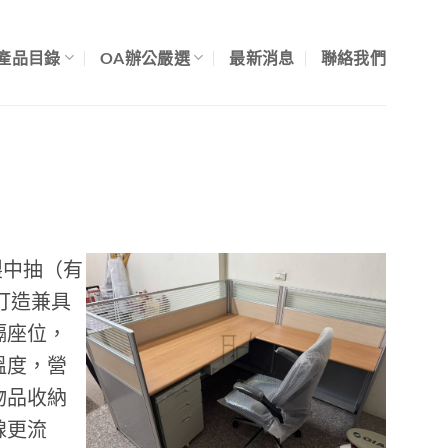
產品目錄
OA辦公嚴選
最新消息
聯絡我們
製中抽（有
打造兼具
隔座位，
溫度，營
物品收納
線更流