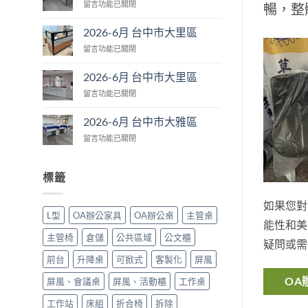
在
留言功能已關閉
台
暢，整
〈2026-
中
6
市
2026-6月 台中市大里區
月
大
在
留言功能已關閉
台
肚
〈2026-
中
區〉
6
市
2026-6月 台中市大里區
中
月
大
在
留言功能已關閉
台
里
〈2026-
中
區〉
6
市
2026-6月 台中市大雅區
中
月
大
在
留言功能已關閉
台
里
〈2026-
中
區〉
6
市
中
月
大
標籤
台
里
中
區〉
如果您對
市
中
L型
OA辦公家具
OA辦公桌
主管桌
大
能性和美
雅
主管椅
倉儲
公共區域
公文櫃
疑問或需
區〉
中
前台
升降桌
可掀式
客製化
屏風
OA
屏風、會議桌
屏風、活動櫃
工作桌
工作站
床組
折合椅
拆除