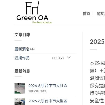
Skip
to
首頁
關於
content
文章目錄
202
最新消息
(4)
近期作品
(1,312)
本案採
鎖）＋
最新消息
溫潤質
保有適
2026-6月 台中市大肚區
在
留言功能已關閉
造舒適
〈2026-
6
安全性
2026-6月 台中市大里區
月