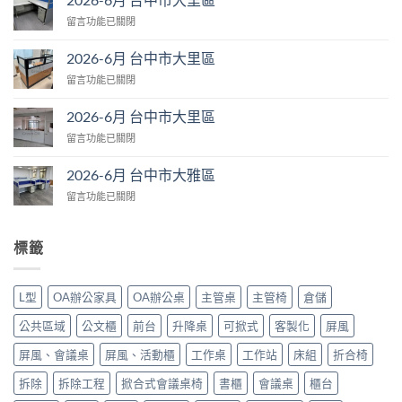
月
在
留言功能已關閉
台
〈2026-
中
6
市
2026-6月 台中市大里區
月
大
在
留言功能已關閉
台
肚
〈2026-
中
區〉
6
市
2026-6月 台中市大里區
中
月
大
在
留言功能已關閉
台
里
〈2026-
中
區〉
6
市
2026-6月 台中市大雅區
中
月
大
在
留言功能已關閉
台
里
〈2026-
中
區〉
6
市
中
月
大
標籤
台
里
中
區〉
市
中
L型
OA辦公家具
OA辦公桌
主管桌
主管椅
倉儲
大
雅
公共區域
公文櫃
前台
升降桌
可掀式
客製化
屏風
區〉
中
屏風、會議桌
屏風、活動櫃
工作桌
工作站
床組
折合椅
拆除
拆除工程
掀合式會議桌椅
書櫃
會議桌
櫃台